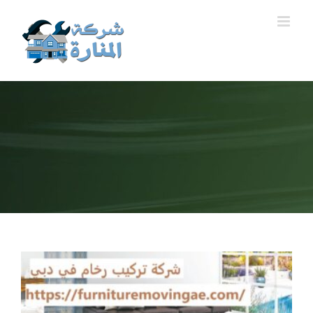
Ski
t
conten