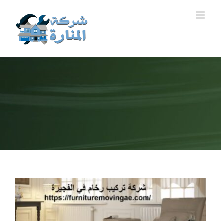
Ski
t
conten