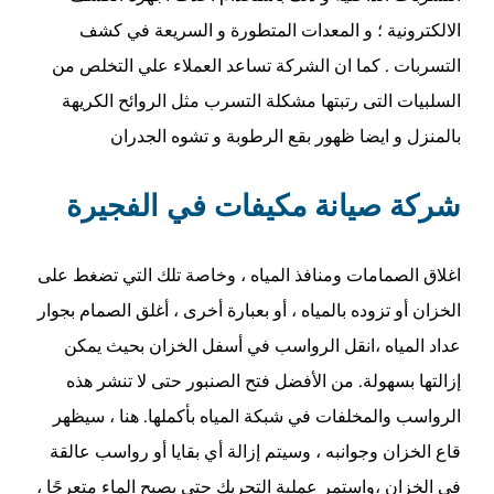
الالكترونية ؛ و المعدات المتطورة و السريعة في كشف
التسربات . كما ان الشركة تساعد العملاء علي التخلص من
السلبيات التى رتبتها مشكلة التسرب مثل الروائح الكريهة
بالمنزل و ايضا ظهور بقع الرطوبة و تشوه الجدران
شركة صيانة مكيفات في الفجيرة
اغلاق الصمامات ومنافذ المياه ، وخاصة تلك التي تضغط على
الخزان أو تزوده بالمياه ، أو بعبارة أخرى ، أغلق الصمام بجوار
عداد المياه ،انقل الرواسب في أسفل الخزان بحيث يمكن
إزالتها بسهولة. من الأفضل فتح الصنبور حتى لا تنشر هذه
الرواسب والمخلفات في شبكة المياه بأكملها. هنا ، سيظهر
قاع الخزان وجوانبه ، وسيتم إزالة أي بقايا أو رواسب عالقة
في الخزان ،واستمر عملية التحريك حتى يصبح الماء متعرجًا ،