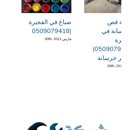
كة قص
صباغ في الفجيرة
خرسانة في
|0509079418
فجيرة
مارس 30th, 2021
|0509079418|
سير خرسانة
29th, 20