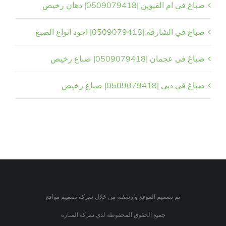
صباغ فى ام القيوين |0509079418| دهان رخيص
صباغ في الشارقة |0509079418| اجود انواع الصبغ
صباغ فى عجمان |0509079418| صباغ رخيص
صباغ فى دبى |0509079418| صباغ رخيص
تم تصميم الموقع وارشفته من خلال شركة تصميم مواقع
جميع الحقوق المحفوظة لدي شركة المنارة