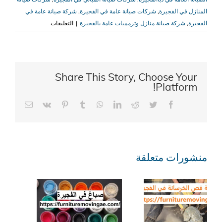
المنازل في الفجيرة
,
شركات صيانة عامة في الفجيرة
,
شركة صيانة عامة في
على
الفجيرة
,
شركة صيانة منازل وترمميات عامة بالفجيرة
|
التعليقات
شركة
صيانة
عامة
في
Share This Story, Choose Your
الفجيرة
Platform!
|0509079418|
Email
Vk
Pinterest
Tumblr
WhatsApp
LinkedIn
Reddit
Twitter
Facebook
صيانة
وترميمات
مغلقة
منشورات متعلقة