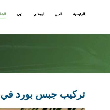
Ski
t
الرئيسية
العين
ابوظبي
دبي
الشا
conten
تركيب جبس بورد في الشارقة |9079418