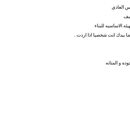
س العادي
كيف
ئه الاساسيه للبناء
ضا بيدك انت شخصيا اذا اردت .
ده و المتانه