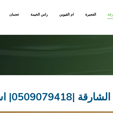
رقة
الفجيرة
ام القيوين
راس الخيمة
عجمان
050| اسقف معلقة